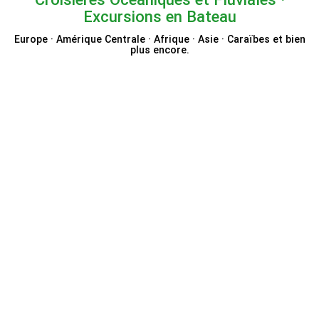
Excursions en Bateau
Europe · Amérique Centrale · Afrique · Asie · Caraïbes et bien
plus encore.
VIVA Cruises
Paris Seine Croisière
CruiseDirect
Mein Schiff® TUI Cruises
Le Boat