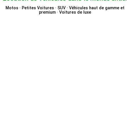
Motos · Petites Voitures · SUV · Véhicules haut de gamme et
premium · Voitures de luxe
ClickRent
Auto Europe
Holiday Autos
Economy Bookings
Booking.com Location de
Carrefour Location
voitures
VIP Cars