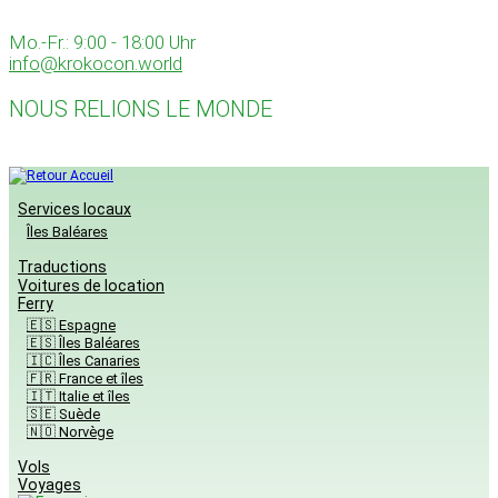
Skip
to
Mo.-Fr.: 9:00 - 18:00 Uhr
content
info@krokocon.world
NOUS RELIONS LE MONDE
Services locaux
Îles Baléares
Traductions
Voitures de location
Ferry
🇪🇸 Espagne
🇪🇸 Îles Baléares
🇮🇨 Îles Canaries
🇫🇷 France et îles
🇮🇹 Italie et îles
🇸🇪 Suède
🇳🇴 Norvège
Vols
Voyages