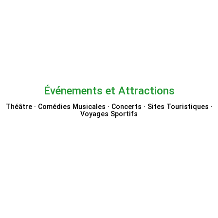
P&O Ferries
Événements et Attractions
Théâtre · Comédies Musicales · Concerts · Sites Touristiques ·
Voyages Sportifs
Disneyland Paris
Booking.com Attractions
See Tickets par Eventim