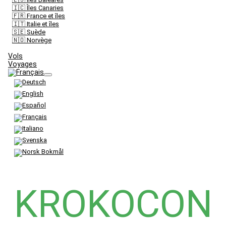
🇮🇨 Îles Canaries
🇫🇷 France et îles
🇮🇹 Italie et îles
🇸🇪 Suède
🇳🇴 Norvège
Vols
Voyages
KROKOCON