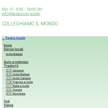
Skip
to
Mo.-Fr.: 9:00 - 18:00 Uhr
content
info@krokocon.world
COLLEGHIAMO IL MONDO
Inizio
Servizi locali
Isole Baleari
Auto a noleggio
Traghetti
🇪🇸 Spagna
🇪🇸 Isole Baleari
🇮🇨 Isole Canarie
🇫🇷 Francia e isole
🇮🇹 Italia e isole
🇸🇪 Svezia
🇳🇴 Norvegia
Voli
Viaggi