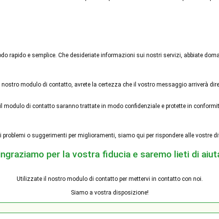
odo rapido e semplice. Che desideriate informazioni sui nostri servizi, abbiate doma
stro modulo di contatto, avrete la certezza che il vostro messaggio arriverà dirett
l modulo di contatto saranno trattate in modo confidenziale e protette in conformità 
so di problemi o suggerimenti per miglioramenti, siamo qui per rispondere alle vostre d
ringraziamo per la vostra fiducia e saremo lieti di aiuta
Utilizzate il nostro modulo di contatto per mettervi in contatto con noi.
Siamo a vostra disposizione!