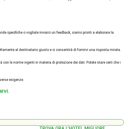
nde specifiche o vogliate inviarci un feedback, siamo pronti a elaborare la
amente al destinatario giusto e ci consentirà di fornirvi una risposta mirata.
con le norme vigenti in materia di protezione dei dati. Potete stare certi che i
iverse esigenze.
rvi.
TROVA ORA L’HOTEL MIGLIORE