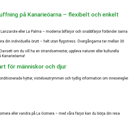
uffning på Kanarieöarna – flexibelt och enkelt
 Lanzarote eller La Palma – moderna bilfärjor och snabbfärjor förbinder öarna
ra din individuella örutt – helt utan flygstress. Övergångarna tar mellan 30
. Oavsett om du vill ha en strandsemester, uppleva naturen eller kulturella
å Kanarieöarna!
rt för människor och djur
tkonditionerade hytter, vistelseutrymmen och tydlig information om inreseregler.
Gomera eller vandra på La Gomera – med våra färjor kan du börja din resa