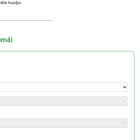
ller husdjur.
emål