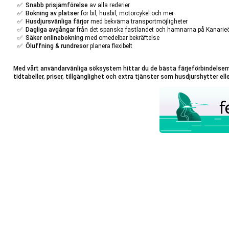
✅
Snabb prisjämförelse
av alla rederier
✅
Bokning av platser
för bil, husbil, motorcykel och mer
✅
Husdjursvänliga färjor
med bekväma transportmöjligheter
✅
Dagliga avgångar
från det spanska fastlandet och hamnarna på Kanarie
✅
Säker onlinebokning
med omedelbar bekräftelse
✅
Öluffning & rundresor
planera flexibelt
Med vårt användarvänliga söksystem hittar du de bästa färjeförbindelserna 
tidtabeller, priser, tillgänglighet och extra tjänster som husdjurshytter ell