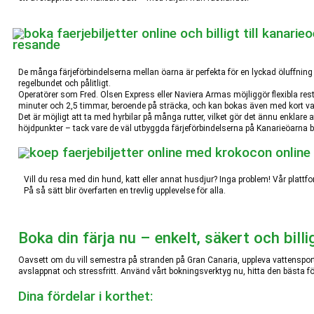
resande
De många färjeförbindelserna mellan öarna är perfekta för en lyckad öluffning
regelbundet och pålitligt.
Operatörer som Fred. Olsen Express eller Naviera Armas möjliggör flexibla rest
minuter och 2,5 timmar, beroende på sträcka, och kan bokas även med kort va
Det är möjligt att ta med hyrbilar på många rutter, vilket gör det ännu enklare 
höjdpunkter – tack vare de väl utbyggda färjeförbindelserna på Kanarieöarna b
Vill du resa med din hund, katt eller annat husdjur? Inga problem! Vår plattfo
På så sätt blir överfarten en trevlig upplevelse för alla.
Boka din färja nu – enkelt, säkert och billi
Oavsett om du vill semestra på stranden på Gran Canaria, uppleva vattensport
avslappnat och stressfritt. Använd vårt bokningsverktyg nu, hitta den bästa förb
Dina fördelar i korthet: