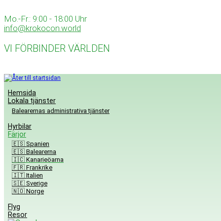
Skip
to
Mo.-Fr.: 9:00 - 18:00 Uhr
content
info@krokocon.world
VI FÖRBINDER VÄRLDEN
Hemsida
Lokala tjänster
Balearernas administrativa tjänster
Hyrbilar
Färjor
🇪🇸 Spanien
🇪🇸 Balearerna
🇮🇨 Kanarieöarna
🇫🇷 Frankrike
🇮🇹 Italien
🇸🇪 Sverige
🇳🇴 Norge
Flyg
Resor