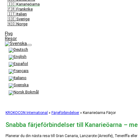
🇮🇨 Kanarieöarna
🇫🇷 Frankrike
🇮🇹 Italien
🇸🇪 Sverige
🇳🇴 Norge
Flyg
Resor
KROKOCON International
»
Färjeförbindelser
»
Kanarieöarna Färjor
Snabba färjeförbindelser till Kanarieöarna – med
Planerar du din nästa resa till Gran Canaria, Lanzarote (Arrecife), Teneriffa ell