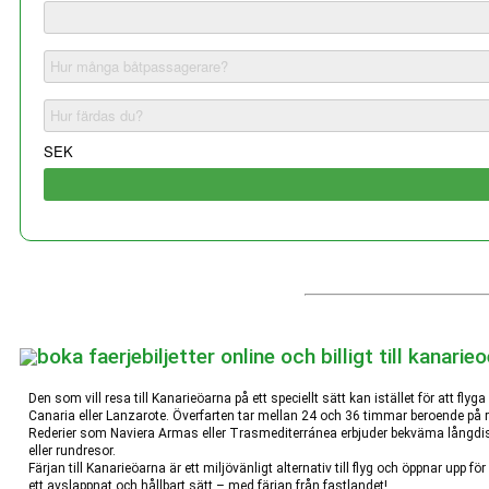
Den som vill resa till Kanarieöarna på ett speciellt sätt kan istället för att flyg
Canaria eller Lanzarote. Överfarten tar mellan 24 och 36 timmar beroende på 
Rederier som Naviera Armas eller Trasmediterránea erbjuder bekväma långdistan
eller rundresor.
Färjan till Kanarieöarna är ett miljövänligt alternativ till flyg och öppnar upp 
ett avslappnat och hållbart sätt – med färjan från fastlandet!