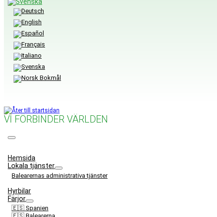
VI FÖRBINDER VÄRLDEN
Meny
Hemsida
Lokala tjänster
Balearernas administrativa tjänster
Hyrbilar
Färjor
🇪🇸 Spanien
🇪🇸 Balearerna