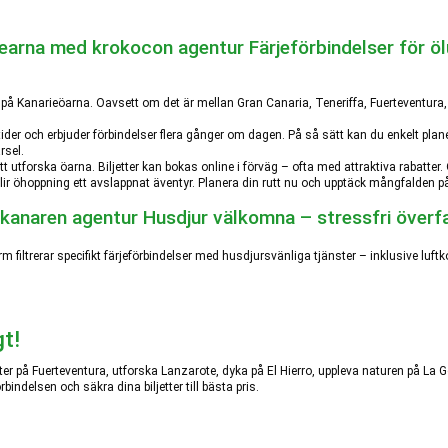
Färjeförbindelser för öl
 på Kanarieöarna. Oavsett om det är mellan Gran Canaria, Teneriffa, Fuerteventura,
ider och erbjuder förbindelser flera gånger om dagen. På så sätt kan du enkelt plane
rsel.
att utforska öarna. Biljetter kan bokas online i förväg – ofta med attraktiva rabatter
lir öhoppning ett avslappnat äventyr. Planera din rutt nu och upptäck mångfalden p
Husdjur välkomna – stressfri överfa
rm filtrerar specifikt färjeförbindelser med husdjursvänliga tjänster – inklusive luf
gt!
er på Fuerteventura, utforska Lanzarote, dyka på El Hierro, uppleva naturen på La 
indelsen och säkra dina biljetter till bästa pris.