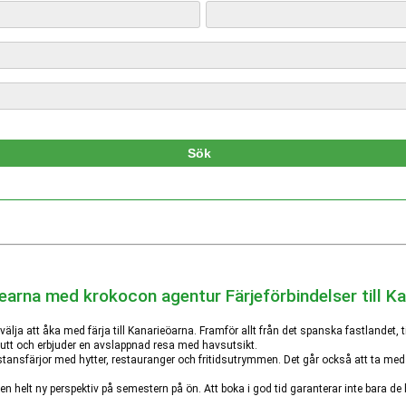
Färjeförbindelser till 
a välja att åka med färja till Kanarieöarna. Framför allt från det spanska fastlandet, t
rutt och erbjuder en avslappnad resa med havsutsikt.
sfärjor med hytter, restauranger och fritidsutrymmen. Det går också att ta med sig
för en helt ny perspektiv på semestern på ön. Att boka i god tid garanterar inte bara 