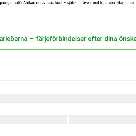
rung utanför Afrikas nordvästra kust – självklart även med bil, motorcykel, husbil e
arieöarna – färjeförbindelser efter dina önsk