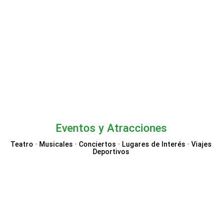
P&O Ferries
Eventos y Atracciones
Teatro · Musicales · Conciertos · Lugares de Interés · Viajes
Deportivos
Disneyland Paris
Booking.com Atracciones