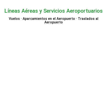
Líneas Aéreas y Servicios Aeroportuarios
Vuelos · Aparcamientos en el Aeropuerto · Traslados al
Aeropuerto
Iberia
Air India
Vueling
LOT
lol.travel
Air Serbia
Business Class
Seats.aero
Suntransfers
Booking.com Vuelos
Booking.com Taxi
Olympic Air
OVAGO
Condor
Eurowings
MyParking