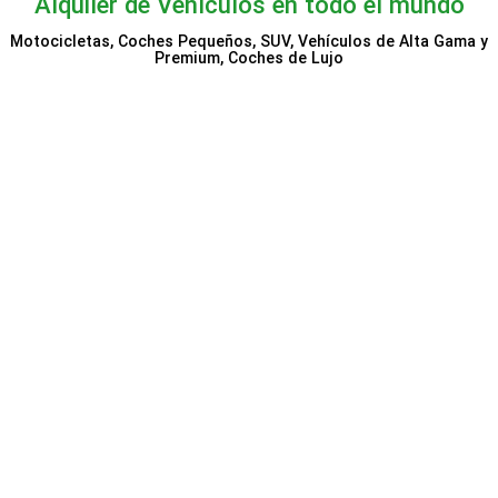
Alquiler de Vehículos en todo el mundo
Motocicletas, Coches Pequeños, SUV, Vehículos de Alta Gama y
Premium, Coches de Lujo
Economy Bookings
Holiday Autos
Sixt
Booking.com Alquiler de
Auto Europe
coches
VIP Cars
ClickRent
Alquicoche