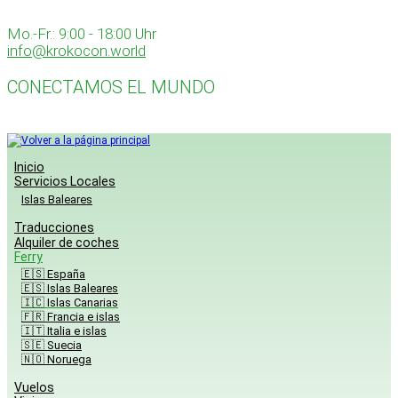
Skip
to
Mo.-Fr.: 9:00 - 18:00 Uhr
content
info@krokocon.world
CONECTAMOS EL MUNDO
Inicio
Servicios Locales
Islas Baleares
Traducciones
Alquiler de coches
Ferry
🇪🇸 España
🇪🇸 Islas Baleares
🇮🇨 Islas Canarias
🇫🇷 Francia e islas
🇮🇹 Italia e islas
🇸🇪 Suecia
🇳🇴 Noruega
Vuelos