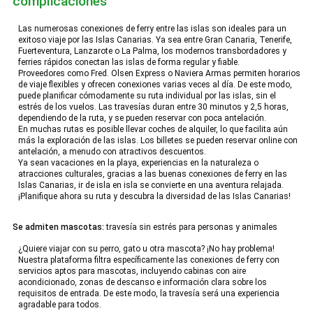
complicaciones
Las numerosas conexiones de ferry entre las islas son ideales para un
exitoso viaje por las Islas Canarias. Ya sea entre Gran Canaria, Tenerife,
Fuerteventura, Lanzarote o La Palma, los modernos transbordadores y
ferries rápidos conectan las islas de forma regular y fiable.
Proveedores como Fred. Olsen Express o Naviera Armas permiten horarios
de viaje flexibles y ofrecen conexiones varias veces al día. De este modo,
puede planificar cómodamente su ruta individual por las islas, sin el
estrés de los vuelos. Las travesías duran entre 30 minutos y 2,5 horas,
dependiendo de la ruta, y se pueden reservar con poca antelación.
En muchas rutas es posible llevar coches de alquiler, lo que facilita aún
más la exploración de las islas. Los billetes se pueden reservar online con
antelación, a menudo con atractivos descuentos.
Ya sean vacaciones en la playa, experiencias en la naturaleza o
atracciones culturales, gracias a las buenas conexiones de ferry en las
Islas Canarias, ir de isla en isla se convierte en una aventura relajada.
¡Planifique ahora su ruta y descubra la diversidad de las Islas Canarias!
Se admiten mascotas:
travesía sin estrés para personas y animales
¿Quiere viajar con su perro, gato u otra mascota? ¡No hay problema!
Nuestra plataforma filtra específicamente las conexiones de ferry con
servicios aptos para mascotas, incluyendo cabinas con aire
acondicionado, zonas de descanso e información clara sobre los
requisitos de entrada. De este modo, la travesía será una experiencia
agradable para todos.