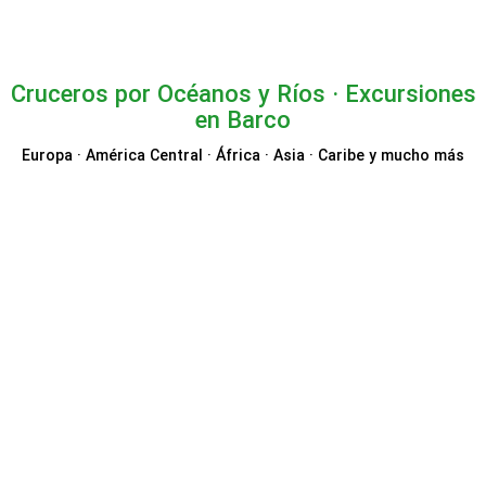
Cruceros por Océanos y Ríos · Excursiones
en Barco
Europa · América Central · África · Asia · Caribe y mucho más
VIVA Cruises
CruiseDirect
Mein Schiff® TUI Cruises
Le Boat