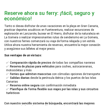
Reserve ahora su ferry: ¡fácil, seguro y
económico!
Tanto si desea disfrutar de unas vacaciones en la playa en Gran Canaria,
practicar deportes acuáticos en Fuerteventura, realizar excursiones de
exploración en Lanzarote, bucear en El Hierro, disfrutar de la naturaleza en
La Gomera o realizar impresionantes rutas de senderismo en La Gomera,
con nuestros ferries comenzará su viaje de forma relajada y sin estrés.
Utilice ahora nuestra herramienta de reservas, encuentre la mejor conexión
y asegúrese sus billetes al mejor precio.
Sus ventajas de un vistazo:
✅
Comparación rápida de precios
de todas las compañías navieras
✅
Reserva de plazas para vehículos
para coches, autocaravanas,
motocicletas y más
✅
Ferries que admiten mascotas
con cómodas opciones de transporte
✅
Salidas diarias
desde la península ibérica y los puertos de las Islas
Canarias
✅
Reserva online segura
con confirmación inmediata
✅
Planifique de forma flexible sus viajes por las islas y sus circuitos
turísticos
Con nuestro sencillo sistema de búsqueda, encontrará las mejores