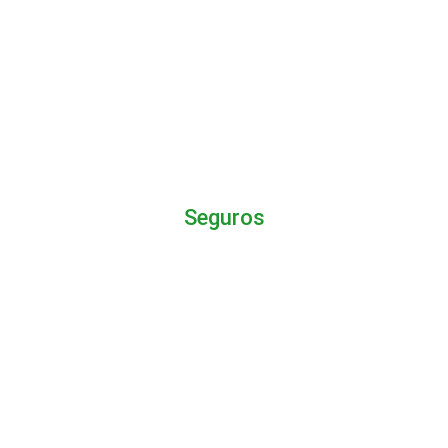
Tottenham Hotspur Stadium
Tours
Seguros
AXA Seguro de viaje