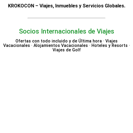
KROKOCON – Viajes, Inmuebles y Servicios Globales.
Socios Internacionales de Viajes
Ofertas con todo incluido y de Última hora · Viajes
Vacacionales · Alojamientos Vacacionales · Hoteles y Resorts ·
Viajes de Golf
Expedia
Hotels.com
Nemea Appart Hotel
Vrbo
Beloved Hotels
Fever
Trip.com
Trivago
Excellence Resorts & Hoteles
Bahia Principe Hotels &
Robinson Club
Belvilla
Booking.com
Resorts
Alpy Transfers
Authentic Scandinavia