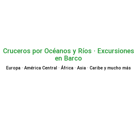
Condor
Eurowings
MyParking
Cruceros por Océanos y Ríos · Excursiones
en Barco
Europa · América Central · África · Asia · Caribe y mucho más
VIVA Cruises
CruiseDirect