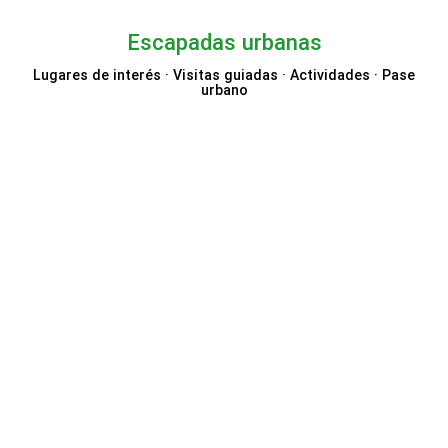
Escapadas urbanas
Lugares de interés · Visitas guiadas · Actividades · Pase
urbano
TOOT Bus
City Sightseeing
Trainline
GetYourGuide
Go City