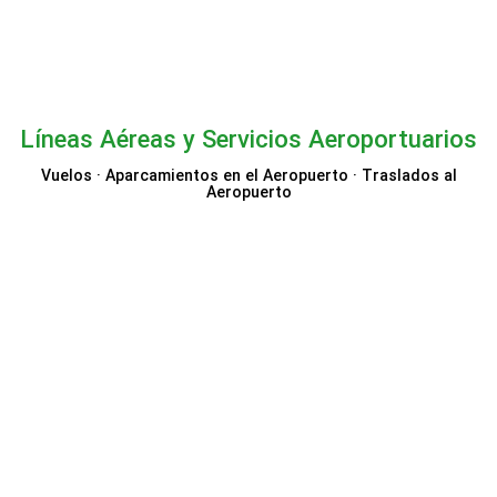
Líneas Aéreas y Servicios Aeroportuarios
Vuelos · Aparcamientos en el Aeropuerto · Traslados al
Aeropuerto
Iberia
Air India
Vueling
LOT
lol.travel
Air Serbia
Business Class
Seats.aero
Suntransfers
Booking.com Vuelos
Booking.com Taxi
Olympic Air
OVAGO