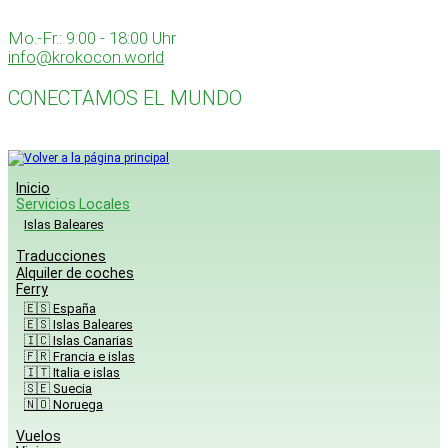
Skip
to
Mo.-Fr.: 9:00 - 18:00 Uhr
content
info@krokocon.world
CONECTAMOS EL MUNDO
Inicio
Servicios Locales
Islas Baleares
Traducciones
Alquiler de coches
Ferry
🇪🇸 España
🇪🇸 Islas Baleares
🇮🇨 Islas Canarias
🇫🇷 Francia e islas
🇮🇹 Italia e islas
🇸🇪 Suecia
🇳🇴 Noruega
Vuelos