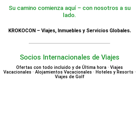
Su camino comienza aquí – con nosotros a su
lado.
KROKOCON – Viajes, Inmuebles y Servicios Globales.
Socios Internacionales de Viajes
Ofertas con todo incluido y de Última hora · Viajes
Vacacionales · Alojamientos Vacacionales · Hoteles y Resorts ·
Viajes de Golf
Expedia
Hotels.com
Nemea Appart Hotel
Vrbo
Beloved Hotels
Fever
Trip.com
Trivago
Excellence Resorts & Hoteles
Bahia Principe Hotels &
Robinson Club
Belvilla
Booking.com
Resorts