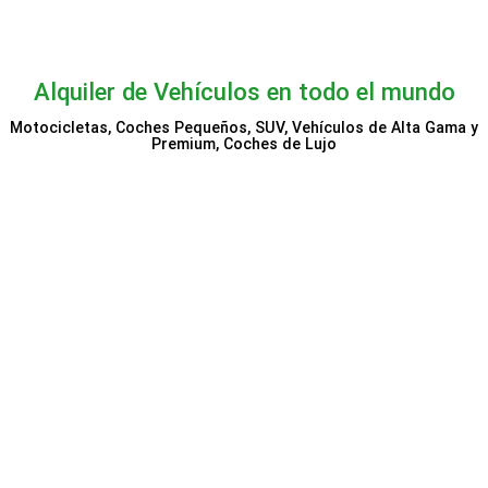
Alquiler de Vehículos en todo el mundo
Motocicletas, Coches Pequeños, SUV, Vehículos de Alta Gama y
Premium, Coches de Lujo
Economy Bookings
Holiday Autos
Sixt
Booking.com Alquiler de
Auto Europe
coches
VIP Cars
ClickRent
Alquicoche