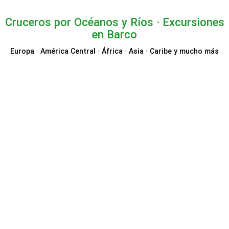
Cruceros por Océanos y Ríos · Excursiones
en Barco
Europa · América Central · África · Asia · Caribe y mucho más
VIVA Cruises
CruiseDirect
Mein Schiff® TUI Cruises
Le Boat