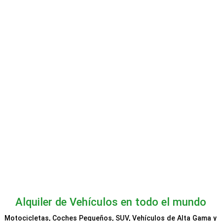
TOOT Bus
City Sightseeing
Trainline
GetYourGuide
Go City
Alquiler de Vehículos en todo el mundo
Motocicletas, Coches Pequeños, SUV, Vehículos de Alta Gama y