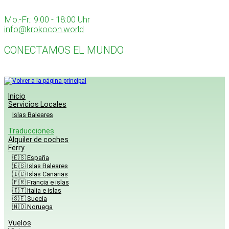
Skip
to
Mo.-Fr.: 9:00 - 18:00 Uhr
content
info@krokocon.world
CONECTAMOS EL MUNDO
Inicio
Servicios Locales
Islas Baleares
Traducciones
Alquiler de coches
Ferry
🇪🇸 España
🇪🇸 Islas Baleares
🇮🇨 Islas Canarias
🇫🇷 Francia e islas
🇮🇹 Italia e islas
🇸🇪 Suecia
🇳🇴 Noruega
Vuelos