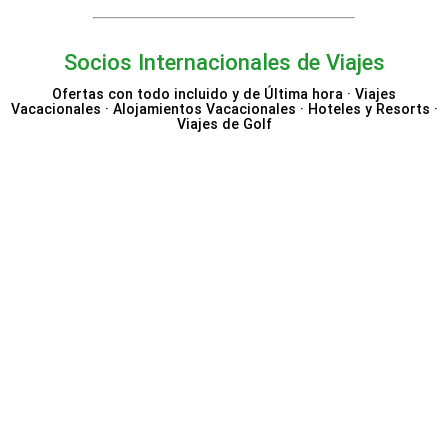
Socios Internacionales de Viajes
Ofertas con todo incluido y de Última hora · Viajes
Vacacionales · Alojamientos Vacacionales · Hoteles y Resorts ·
Viajes de Golf
Expedia
Hotels.com
Nemea Appart Hotel
Vrbo
Beloved Hotels
Fever
Trip.com
Trivago
Excellence Resorts & Hoteles
Bahia Principe Hotels &
Robinson Club
Belvilla
Booking.com
Resorts
Alpy Transfers
Authentic Scandinavia
Travel Department
National Holidays
Barceló Hotels & Resorts
Radisson Hotels
Club Med
Uniplaces
GreenFee365
Cameron House