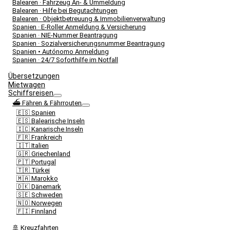
Balearen · Fahrzeug An- & Ummeldung
Balearen · Hilfe bei Begutachtungen
Balearen · Objektbetreuung & Immobilienverwaltung
Spanien · E-Roller Anmeldung & Versicherung
Spanien · NIE-Nummer Beantragung
Spanien · Sozialversicherungsnummer Beantragung
Spanien • Autónomo Anmeldung
Spanien · 24/7 Soforthilfe im Notfall
Übersetzungen
Mietwagen
Schiffsreisen
⛴️ Fähren & Fährrouten
🇪🇸 Spanien
🇪🇸 Balearische Inseln
🇮🇨 Kanarische Inseln
🇫🇷 Frankreich
🇮🇹 Italien
🇬🇷 Griechenland
🇵🇹 Portugal
🇹🇷 Türkei
🇲🇦 Marokko
🇩🇰 Dänemark
🇸🇪 Schweden
🇳🇴 Norwegen
🇫🇮 Finnland
🚢 Kreuzfahrten