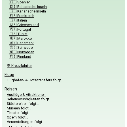
🇪🇸 Spanien
🇪🇸 Balearische Inseln
🇮🇨 Kanarische Inseln
🇫🇷 Frankreich
🇮🇹 Italien
🇬🇷 Griechenland
🇵🇹 Portugal
🇹🇷 Türkei
🇲🇦 Marokko
🇩🇰 Dänemark
🇸🇪 Schweden
🇳🇴 Norwegen
🇫🇮 Finnland
🚢 Kreuzfahrten
Flüge
Flughafen- & Hoteltransfers folgt…
Reisen
Ausflüge & Attraktionen
Sehenswürdigkeiten folgt…
Städtereisen folgt…
Museen folgt…
Theater folgt…
Opern folgt…
Veranstaltungen folgt…