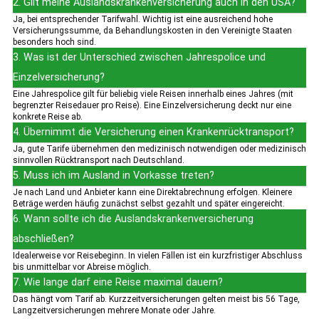
2. Gilt meine Auslandskrankenversicherung auch in den USA?
Ja, bei entsprechender Tarifwahl. Wichtig ist eine ausreichend hohe
Versicherungssumme, da Behandlungskosten in den Vereinigte Staaten
besonders hoch sind.
3. Was ist der Unterschied zwischen Jahrespolice und
Einzelversicherung?
Eine Jahrespolice gilt für beliebig viele Reisen innerhalb eines Jahres (mit
begrenzter Reisedauer pro Reise). Eine Einzelversicherung deckt nur eine
konkrete Reise ab.
4. Übernimmt die Versicherung einen Krankenrücktransport?
Ja, gute Tarife übernehmen den medizinisch notwendigen oder medizinisch
sinnvollen Rücktransport nach Deutschland.
5. Muss ich im Ausland in Vorkasse treten?
Je nach Land und Anbieter kann eine Direktabrechnung erfolgen. Kleinere
Beträge werden häufig zunächst selbst gezahlt und später eingereicht.
6. Wann sollte ich die Auslandskrankenversicherung
abschließen?
Idealerweise vor Reisebeginn. In vielen Fällen ist ein kurzfristiger Abschluss
bis unmittelbar vor Abreise möglich.
7. Wie lange darf eine Reise maximal dauern?
Das hängt vom Tarif ab. Kurzzeitversicherungen gelten meist bis 56 Tage,
Langzeitversicherungen mehrere Monate oder Jahre.