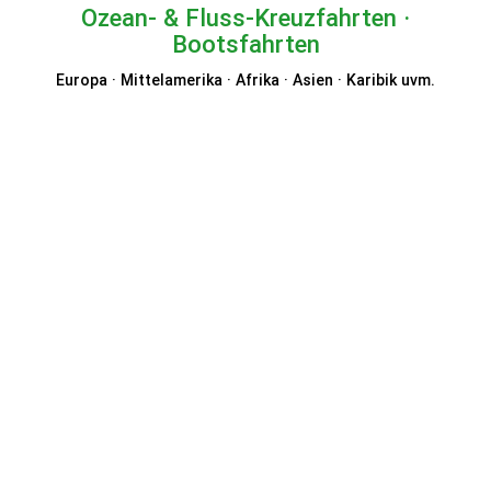
Ozean- & Fluss-Kreuzfahrten ·
Bootsfahrten
Europa · Mittelamerika · Afrika · Asien · Karibik uvm.
VIVA Cruises
CruiseDirect
Authentic Scandinavia
Mein Schiff® TUI Cruises
Princess Cruises