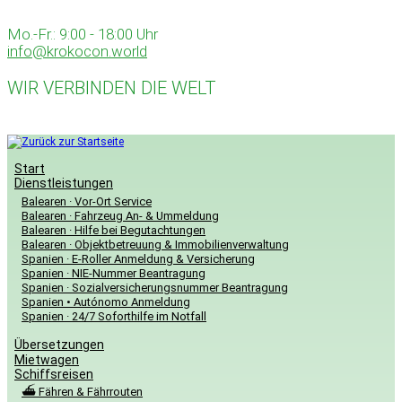
Zum
Inhalt
Mo.-Fr.: 9:00 - 18:00 Uhr
springen
info@krokocon.world
WIR VERBINDEN DIE WELT
Start
Dienstleistungen
Balearen · Vor-Ort Service
Balearen · Fahrzeug An- & Ummeldung
Balearen · Hilfe bei Begutachtungen
Balearen · Objektbetreuung & Immobilienverwaltung
Spanien · E-Roller Anmeldung & Versicherung
Spanien · NIE-Nummer Beantragung
Spanien · Sozialversicherungsnummer Beantragung
Spanien • Autónomo Anmeldung
Spanien · 24/7 Soforthilfe im Notfall
Übersetzungen
Mietwagen
Schiffsreisen
⛴️ Fähren & Fährrouten