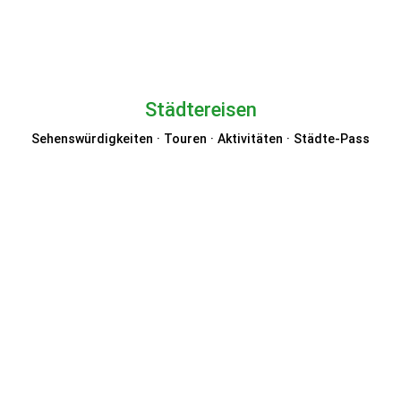
Städtereisen
Sehenswürdigkeiten · Touren · Aktivitäten · Städte-Pass
City Sightseeing
Go City
Leo Express™
Ameropa Städtereisen
aovo Reisen