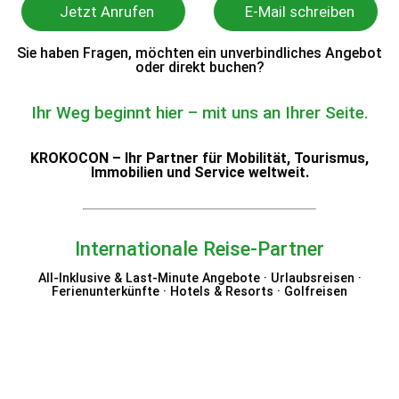
Jetzt Anrufen
E-Mail schreiben
Sie haben Fragen, möchten ein unverbindliches Angebot
oder direkt buchen?
Ihr Weg beginnt hier – mit uns an Ihrer Seite.
KROKOCON – Ihr Partner für Mobilität, Tourismus,
Immobilien und Service weltweit.
Internationale Reise-Partner
All-Inklusive & Last-Minute Angebote · Urlaubsreisen ·
Ferienunterkünfte · Hotels & Resorts · Golfreisen
Expedia
Hotels.com
Eurowings Holidays
Radisson Hotels
ebookers
Nemea Appart Hotel
VIDA Hotels & Resorts
Belvilla
Vrbo