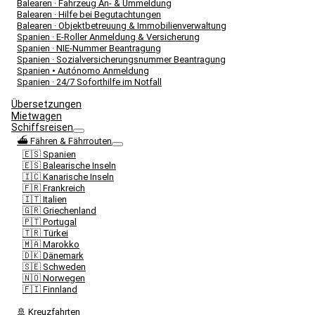
Balearen · Fahrzeug An- & Ummeldung
Balearen · Hilfe bei Begutachtungen
Balearen · Objektbetreuung & Immobilienverwaltung
Spanien · E-Roller Anmeldung & Versicherung
Spanien · NIE-Nummer Beantragung
Spanien · Sozialversicherungsnummer Beantragung
Spanien • Autónomo Anmeldung
Spanien · 24/7 Soforthilfe im Notfall
Übersetzungen
Mietwagen
Schiffsreisen
⛴️ Fähren & Fährrouten
🇪🇸 Spanien
🇪🇸 Balearische Inseln
🇮🇨 Kanarische Inseln
🇫🇷 Frankreich
🇮🇹 Italien
🇬🇷 Griechenland
🇵🇹 Portugal
🇹🇷 Türkei
🇲🇦 Marokko
🇩🇰 Dänemark
🇸🇪 Schweden
🇳🇴 Norwegen
🇫🇮 Finnland
🚢 Kreuzfahrten