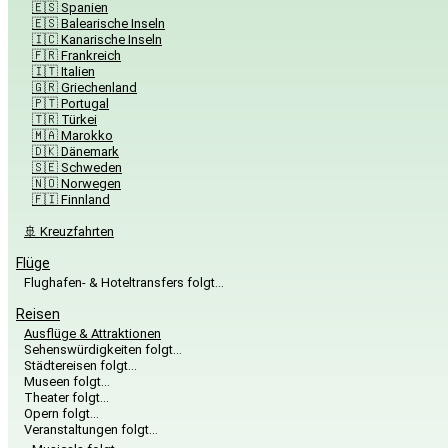
🇪🇸 Spanien
🇪🇸 Balearische Inseln
🇮🇨 Kanarische Inseln
🇫🇷 Frankreich
🇮🇹 Italien
🇬🇷 Griechenland
🇵🇹 Portugal
🇹🇷 Türkei
🇲🇦 Marokko
🇩🇰 Dänemark
🇸🇪 Schweden
🇳🇴 Norwegen
🇫🇮 Finnland
🚢 Kreuzfahrten
Flüge
Flughafen- & Hoteltransfers folgt…
Reisen
Ausflüge & Attraktionen
Sehenswürdigkeiten folgt…
Städtereisen folgt…
Museen folgt…
Theater folgt…
Opern folgt…
Veranstaltungen folgt…