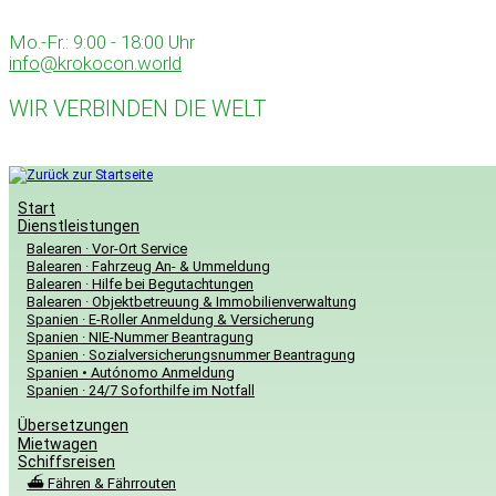
Zum
Inhalt
Mo.-Fr.: 9:00 - 18:00 Uhr
springen
info@krokocon.world
WIR VERBINDEN DIE WELT
Start
Dienstleistungen
Balearen · Vor-Ort Service
Balearen · Fahrzeug An- & Ummeldung
Balearen · Hilfe bei Begutachtungen
Balearen · Objektbetreuung & Immobilienverwaltung
Spanien · E-Roller Anmeldung & Versicherung
Spanien · NIE-Nummer Beantragung
Spanien · Sozialversicherungsnummer Beantragung
Spanien • Autónomo Anmeldung
Spanien · 24/7 Soforthilfe im Notfall
Übersetzungen
Mietwagen
Schiffsreisen
⛴️ Fähren & Fährrouten