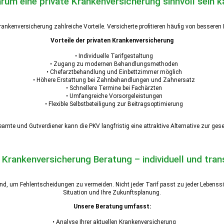
rum eine private Krankenversicherung sinnvoll sein k
rankenversicherung zahlreiche Vorteile. Versicherte profitieren häufig von bessere
Vorteile der privaten Krankenversicherung
• Individuelle Tarifgestaltung
• Zugang zu modernen Behandlungsmethoden
• Chefarztbehandlung und Einbettzimmer möglich
• Höhere Erstattung bei Zahnbehandlungen und Zahnersatz
• Schnellere Termine bei Fachärzten
• Umfangreiche Vorsorgeleistungen
• Flexible Selbstbeteiligung zur Beitragsoptimierung
Beamte und Gutverdiener kann die PKV langfristig eine attraktive Alternative zur ge
 Krankenversicherung Beratung – individuell und tra
d, um Fehlentscheidungen zu vermeiden. Nicht jeder Tarif passt zu jeder Lebenssit
Situation und Ihre Zukunftsplanung.
Unsere Beratung umfasst:
• Analyse Ihrer aktuellen Krankenversicherung