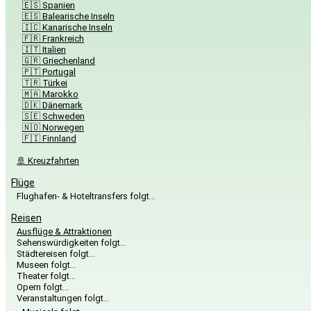
🇪🇸 Spanien
🇪🇸 Balearische Inseln
🇮🇨 Kanarische Inseln
🇫🇷 Frankreich
🇮🇹 Italien
🇬🇷 Griechenland
🇵🇹 Portugal
🇹🇷 Türkei
🇲🇦 Marokko
🇩🇰 Dänemark
🇸🇪 Schweden
🇳🇴 Norwegen
🇫🇮 Finnland
🚢 Kreuzfahrten
Flüge
Flughafen- & Hoteltransfers folgt…
Reisen
Ausflüge & Attraktionen
Sehenswürdigkeiten folgt…
Städtereisen folgt…
Museen folgt…
Theater folgt…
Opern folgt…
Veranstaltungen folgt…