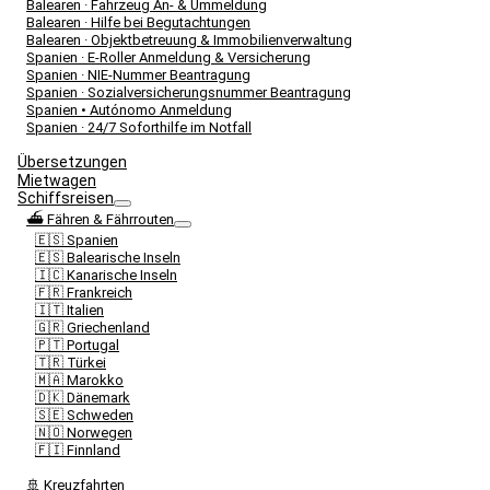
Balearen · Fahrzeug An- & Ummeldung
Balearen · Hilfe bei Begutachtungen
Balearen · Objektbetreuung & Immobilienverwaltung
Spanien · E-Roller Anmeldung & Versicherung
Spanien · NIE-Nummer Beantragung
Spanien · Sozialversicherungsnummer Beantragung
Spanien • Autónomo Anmeldung
Spanien · 24/7 Soforthilfe im Notfall
Übersetzungen
Mietwagen
Schiffsreisen
⛴️ Fähren & Fährrouten
🇪🇸 Spanien
🇪🇸 Balearische Inseln
🇮🇨 Kanarische Inseln
🇫🇷 Frankreich
🇮🇹 Italien
🇬🇷 Griechenland
🇵🇹 Portugal
🇹🇷 Türkei
🇲🇦 Marokko
🇩🇰 Dänemark
🇸🇪 Schweden
🇳🇴 Norwegen
🇫🇮 Finnland
🚢 Kreuzfahrten