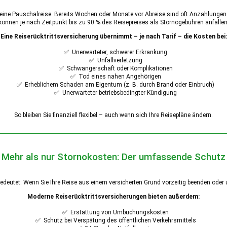
eine Pauschalreise. Bereits Wochen oder Monate vor Abreise sind oft Anzahlungen o
können je nach Zeitpunkt bis zu 90 % des Reisepreises als Stornogebühren anfallen
Eine Reiserücktrittsversicherung übernimmt – je nach Tarif – die Kosten bei:
✅ Unerwarteter, schwerer Erkrankung
✅ Unfallverletzung
✅ Schwangerschaft oder Komplikationen
✅ Tod eines nahen Angehörigen
✅ Erheblichem Schaden am Eigentum (z. B. durch Brand oder Einbruch)
✅ Unerwarteter betriebsbedingter Kündigung
So bleiben Sie finanziell flexibel – auch wenn sich Ihre Reisepläne ändern.
Mehr als nur Stornokosten: Der umfassende Schutz
bedeutet: Wenn Sie Ihre Reise aus einem versicherten Grund vorzeitig beenden oder 
Moderne Reiserücktrittsversicherungen bieten außerdem:
✅ Erstattung von Umbuchungskosten
✅ Schutz bei Verspätung des öffentlichen Verkehrsmittels