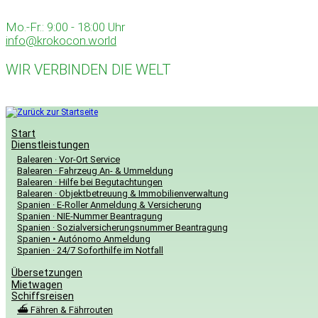
Zum
Inhalt
Mo.-Fr.: 9:00 - 18:00 Uhr
springen
info@krokocon.world
WIR VERBINDEN DIE WELT
Start
Dienstleistungen
Balearen · Vor-Ort Service
Balearen · Fahrzeug An- & Ummeldung
Balearen · Hilfe bei Begutachtungen
Balearen · Objektbetreuung & Immobilienverwaltung
Spanien · E-Roller Anmeldung & Versicherung
Spanien · NIE-Nummer Beantragung
Spanien · Sozialversicherungsnummer Beantragung
Spanien • Autónomo Anmeldung
Spanien · 24/7 Soforthilfe im Notfall
Übersetzungen
Mietwagen
Schiffsreisen
⛴️ Fähren & Fährrouten